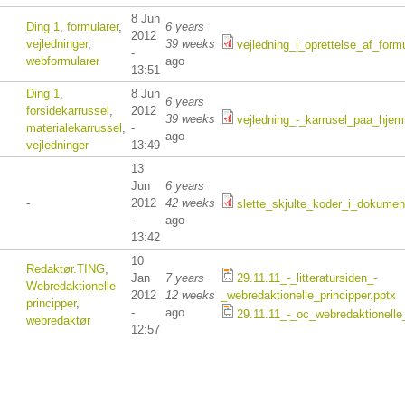
8 Jun
Ding 1
,
formularer
,
6 years
2012
vejledninger
,
39 weeks
vejledning_i_oprettelse_af_formu
-
webformularer
ago
13:51
Ding 1
,
8 Jun
6 years
forsidekarrussel
,
2012
39 weeks
vejledning_-_karrusel_paa_hje
materialekarrussel
,
-
ago
vejledninger
13:49
13
Jun
6 years
-
2012
42 weeks
slette_skjulte_koder_i_dokument
-
ago
13:42
10
Redaktør.TING
,
Jan
7 years
29.11.11_-_litteratursiden_-
Webredaktionelle
2012
12 weeks
_webredaktionelle_principper.pptx
principper
,
-
ago
29.11.11_-_oc_webredaktionelle_
webredaktør
12:57