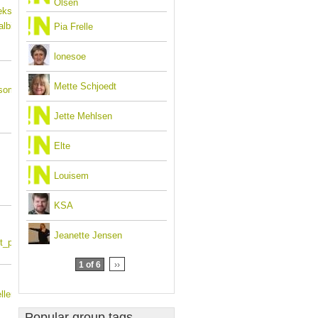
Olsen
eks Produceret Indhold
lbiblioteks arbejde med
Pia Frelle
lonesoe
Mette Schjoedt
som pdf
Jette Mehlsen
Elte
Louisem
KSA
Jeanette Jensen
ent_paa_hjemmesiden.pdf
1 of 6
››
ller_blogindlaeg.pdf
Popular group tags