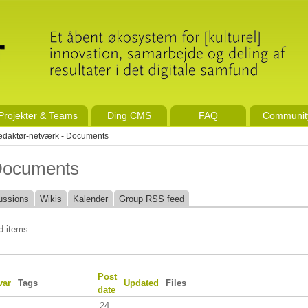
Projekter & Teams
Ding CMS
FAQ
Communit
daktør-netværk - Documents
Documents
ussions
Wikis
Kalender
Group RSS feed
d items.
Post
var
Tags
Updated
Files
date
24