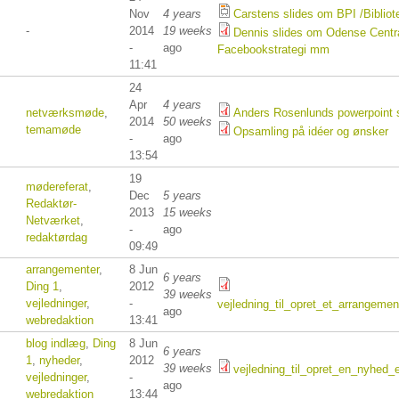
Nov
4 years
Carstens slides om BPI /Bibliot
-
2014
19 weeks
Dennis slides om Odense Centra
-
ago
Facebookstrategi mm
11:41
24
Apr
4 years
netværksmøde
,
Anders Rosenlunds powerpoint 
2014
50 weeks
temamøde
Opsamling på idéer og ønsker
-
ago
13:54
19
mødereferat
,
Dec
5 years
Redaktør-
2013
15 weeks
Netværket
,
-
ago
redaktørdag
09:49
arrangementer
,
8 Jun
6 years
Ding 1
,
2012
39 weeks
vejledninger
,
-
vejledning_til_opret_et_arrangem
ago
webredaktion
13:41
blog indlæg
,
Ding
8 Jun
6 years
1
,
nyheder
,
2012
39 weeks
vejledning_til_opret_en_nyhed_e
vejledninger
,
-
ago
webredaktion
13:44