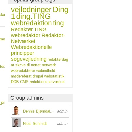
vejledninger
Ding
1
ding.TING
larer_sofr.pdf
webredaktion
ting
Redaktør.TING
webredaktør
Redaktør-
mmesiden.pdf
Netværket
Webredaktionelle
principper
søgevejledning
redaktørdag
at skrive til nettet
netværk
er.pdf
webredaktører
webindhold
mødereferat
drupal
webstatistik
DDB CMS
redaktionsnetværket
Group admins
principper.ppt
Dennis Bjørndal...
admin
Niels Schmidt
admin