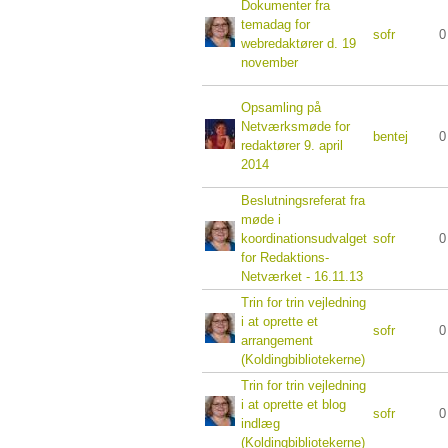
Dokumenter fra
temadag for
sofr
0
webredaktører d. 19
november
Opsamling på
Netværksmøde for
bentej
0
redaktører 9. april
2014
Beslutningsreferat fra
møde i
koordinationsudvalget
sofr
0
for Redaktions-
Netværket - 16.11.13
Trin for trin vejledning
i at oprette et
sofr
0
arrangement
(Koldingbibliotekerne)
Trin for trin vejledning
i at oprette et blog
sofr
0
indlæg
(Koldingbibliotekerne)