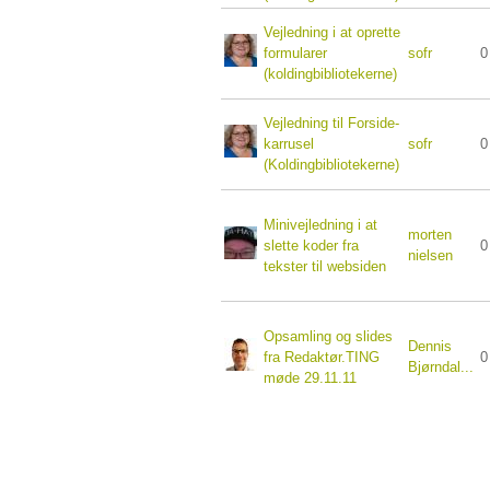
Vejledning i at oprette
formularer
sofr
0
(koldingbibliotekerne)
Vejledning til Forside-
karrusel
sofr
0
(Koldingbibliotekerne)
Minivejledning i at
morten
slette koder fra
0
nielsen
tekster til websiden
Opsamling og slides
Dennis
fra Redaktør.TING
0
Bjørndal...
møde 29.11.11