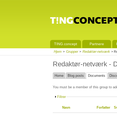
TING.concept
Partnere
Hjem
Grupper
Redaktør-netværk
>
>
> Re
Redaktør-netværk - 
Home
Blog posts
Documents
Disc
You must be a member of this group to ad
Filtrer
Navn
Forfatter
S