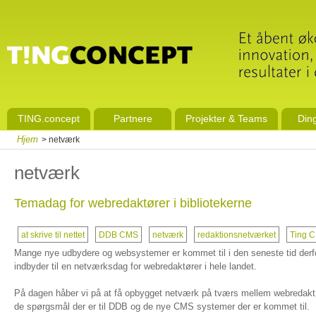
TING.concept
Partnere
Projekter & Teams
Din
Hjem
> netværk
netværk
Temadag for webredaktører i bibliotekerne
at skrive til nettet
DDB CMS
netværk
redaktionsnetværket
Ting 
Mange nye udbydere og websystemer er kommet til i den seneste tid derf
indbyder til en netværksdag for webredaktører i hele landet.
På dagen håber vi på at få opbygget netværk på tværs mellem webredaktør
de spørgsmål der er til DDB og de nye CMS systemer der er kommet til.