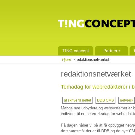
TING.concept
Partnere
Hjem
> redaktionsnetværket
redaktionsnetværket
Temadag for webredaktører i b
at skrive til nettet
DDB CMS
netværk
Mange nye udbydere og websystemer er kom
indbyder til en netværksdag for webredaktø
På dagen håber vi på at få opbygget netv
de spørgsmål der er til DDB og de nye CM