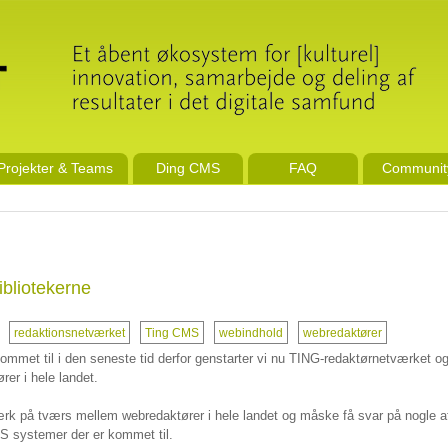
Projekter & Teams
Ding CMS
FAQ
Communit
ibliotekerne
redaktionsnetværket
Ting CMS
webindhold
webredaktører
met til i den seneste tid derfor genstarter vi nu TING-redaktørnetværket o
rer i hele landet.
ærk på tværs mellem webredaktører i hele landet og måske få svar på nogle a
S systemer der er kommet til.