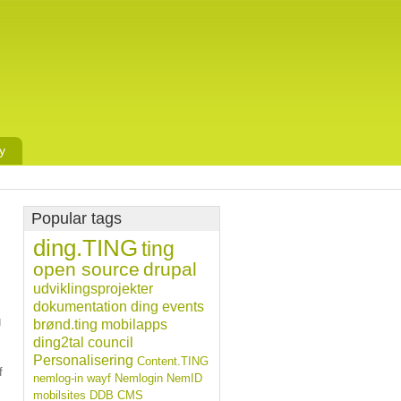
y
Popular tags
ding.TING
ting
open source
drupal
udviklingsprojekter
dokumentation
ding
events
g
brønd.ting
mobilapps
ding2tal
council
Personalisering
Content.TING
f
nemlog-in
wayf
Nemlogin
NemID
mobilsites
DDB CMS