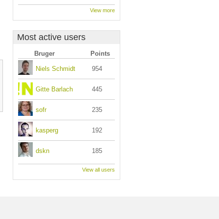
View more
Most active users
Bruger
Points
Niels Schmidt
954
Gitte Barlach
445
sofr
235
kasperg
192
dskn
185
View all users