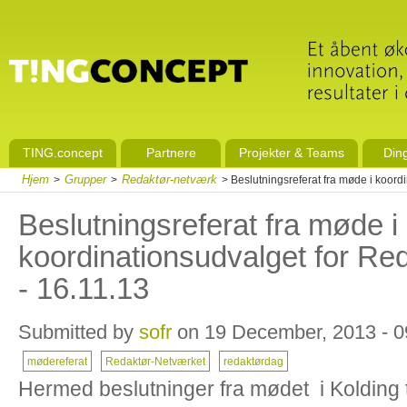
TING.concept
Partnere
Projekter & Teams
Din
Hjem
Grupper
Redaktør-netværk
>
>
> Beslutningsreferat fra møde i koord
Beslutningsreferat fra møde i
koordinationsudvalget for Re
- 16.11.13
Submitted by
sofr
on 19 December, 2013 - 0
mødereferat
Redaktør-Netværket
redaktørdag
Hermed beslutninger fra mødet i Kolding t