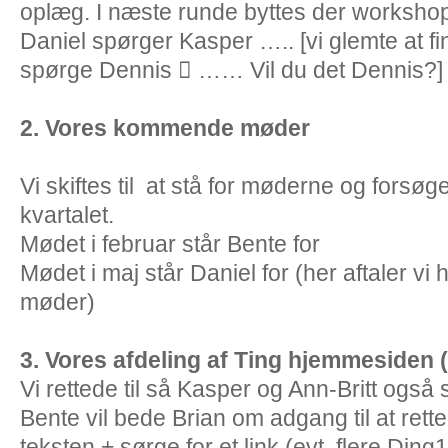
oplæg. I næste runde byttes der worksho
Daniel spørger Kasper ….. [vi glemte at fi
spørge Dennis  …… Vil du det Dennis?]
2.
Vores kommende møder
Vi skiftes til at stå for møderne og forsø
kvartalet.
Mødet i februar står Bente for
Mødet i maj står Daniel for (her aftaler vi 
møder)
3.
Vores afdeling af Ting hjemmesiden (
Vi rettede til så Kasper og Ann-Britt også
Bente vil bede Brian om adgang til at rett
teksten + sørge for et link (evt. flere Di