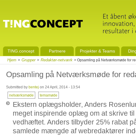
TING.concept
Partnere
Projekter & Teams
Din
Hjem
Grupper
Redaktør-netværk
>
>
> Opsamling på Netværksmøde for reda
Opsamling på Netværksmøde for redak
Submitted by
bentej
on 24 April, 2014 - 13:54
netværksmøde
temamøde
Ekstern oplægsholder, Anders Rosenlund
meget inspirende oplæg om at skrive til
vedhæftet. Anders tilbyder 25% rabat på
samlede mængde af webredaktører inde