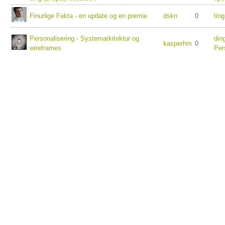
Finurlige Fakta - en update og en premie
dskn
0
ting
Personalisering - Systemarkitektur og
din
kasperhm
0
wireframes
Per