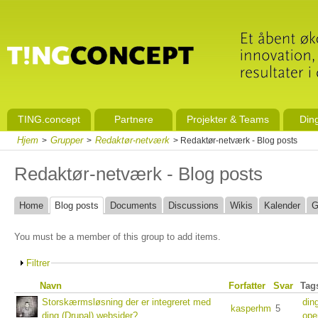
TING.concept
Partnere
Projekter & Teams
Din
Hjem
Grupper
Redaktør-netværk
>
>
> Redaktør-netværk - Blog posts
Redaktør-netværk - Blog posts
Home
Blog posts
Documents
Discussions
Wikis
Kalender
G
You must be a member of this group to add items.
Filtrer
Navn
Forfatter
Svar
Tag
Storskærmsløsning der er integreret med
din
kasperhm
5
ding (Drupal) websider?
ope