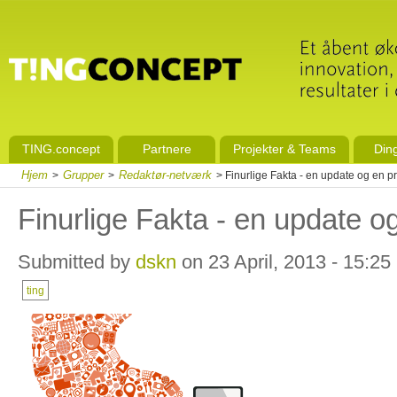
TING.concept
Partnere
Projekter & Teams
Din
Hjem
Grupper
Redaktør-netværk
>
>
> Finurlige Fakta - en update og en p
Finurlige Fakta - en update o
Submitted by
dskn
on 23 April, 2013 - 15:25
ting