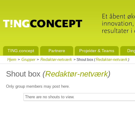
TING.concept
Partnere
Projekter & Teams
Din
Hjem
Grupper
Redaktør-netværk
Redaktør-netværk
>
>
> Shout box
(
)
Shout box
(
Redaktør-netværk
)
Only group members may post here.
There are no shouts to view.