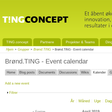
TING.concept
Partnere
Projekter & Teams
Din
Hjem
Grupper
Brønd.TING
>
>
> Brønd.TING - Event calendar
Brønd.TING - Event calendar
Home
Blog posts
Documents
Discussions
Wikis
Kalender
G
Add a new event
Filtrer
År
Måned
Uge
Dag
April 2019
« Forrige