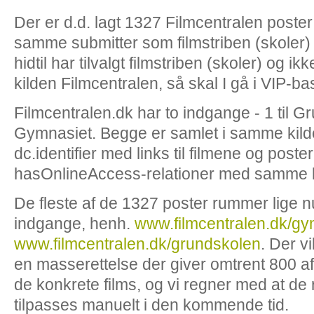
Der er d.d. lagt 1327 Filmcentralen poster
samme submitter som filmstriben (skoler) 
hidtil har tilvalgt filmstriben (skoler) og i
kilden Filmcentralen, så skal I gå i VIP-b
Filmcentralen.dk har to indgange - 1 til Gr
Gymnasiet. Begge er samlet i samme kilde.
dc.identifier med links til filmene og post
hasOnlineAccess-relationer med samme lin
De fleste af de 1327 poster rummer lige nu 
indgange, henh.
www.filmcentralen.dk/gy
www.filmcentralen.dk/grundskolen
. Der vi
en masserettelse der giver omtrent 800 af p
de konkrete films, og vi regner med at de 
tilpasses manuelt i den kommende tid.