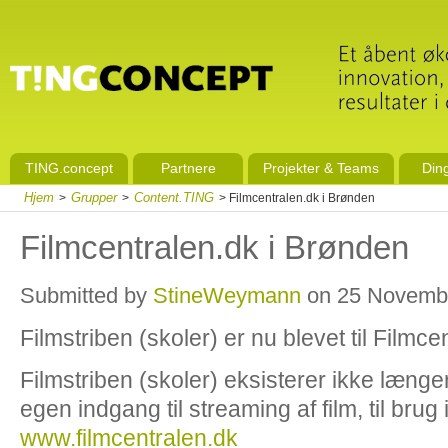
TING.concept
Partnere
Projekter & Teams
Din
Hjem
Grupper
Content.TING
>
>
> Filmcentralen.dk i Brønden
Filmcentralen.dk i Brønden
Submitted by
StineWeymann
on 25 Novembe
Filmstriben (skoler) er nu blevet til Filmc
Filmstriben (skoler) eksisterer ikke længer
egen indgang til streaming af film, til brug
www.filmcentralen.dk