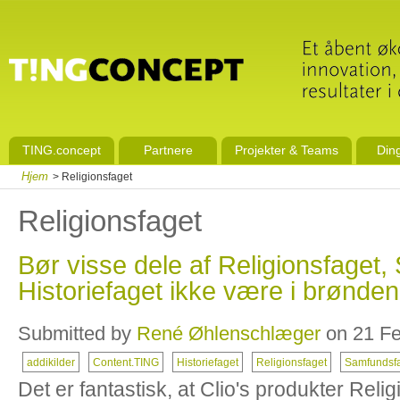
TING.concept
Partnere
Projekter & Teams
Din
Hjem
> Religionsfaget
Religionsfaget
Bør visse dele af Religionsfaget
Historiefaget ikke være i brønde
Submitted by
René Øhlenschlæger
on 21 Fe
addikilder
Content.TING
Historiefaget
Religionsfaget
Samfundsf
Det er fantastisk, at Clio's produkter Rel