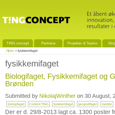
TING.concept
Partnere
Projekter & Teams
Din
Hjem
> fysikkemifaget
fysikkemifaget
Biologifaget, Fysikkemifaget og G
Brønden
Submitted by
NikolajWinther
on 30 August, 2
biologifaget
Content.TING
fysikkemifaget
geografifaget
nykilde
Der er d. 29/8-2013 lagt ca. 1300 poster fr