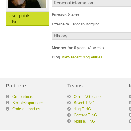
Personal information
Fornavn
Suzan
User points
16
Efternavn
Erdogan Borglind
History
Member for
6 years 41 weeks
Blog
View recent blog entries
Partnere
Teams
Om partnere
Om TING teams
Bibliotekspartnere
Brønd.TING
Code of conduct
ding.TING
Content.TING
Mobile.TING