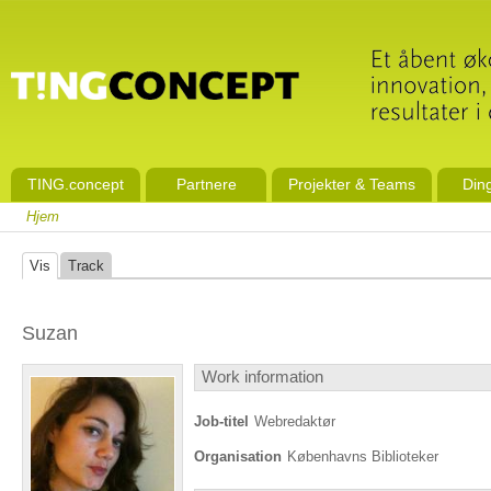
TING.concept
Partnere
Projekter & Teams
Din
Hjem
Vis
Track
Suzan
Work information
Job-titel
Webredaktør
Organisation
Københavns Biblioteker