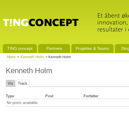
TING.concept
Partnere
Projekter & Teams
Din
Hjem
Kenneth Holm
>
> Kenneth Holm
Kenneth Holm
Vis
Track
Type
Post
Forfatter
No posts available.