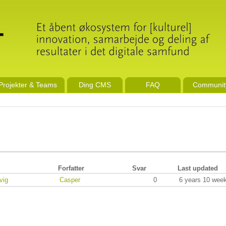
Projekter & Teams
Ding CMS
FAQ
Communit
Forfatter
Svar
Last updated
vig
Casper
0
6 years 10 wee