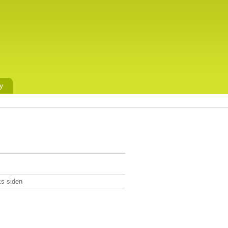
y
ks siden