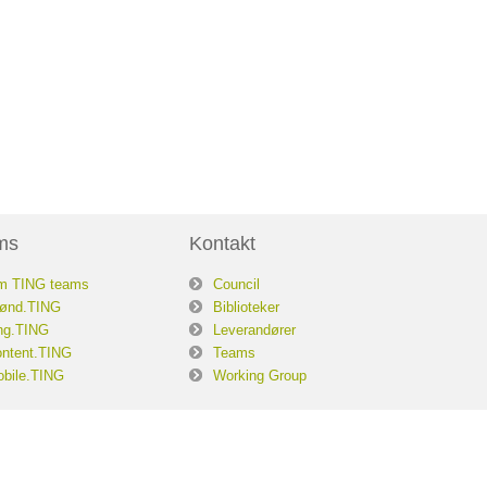
ms
Kontakt
m TING teams
Council
ønd.TING
Biblioteker
ng.TING
Leverandører
ntent.TING
Teams
bile.TING
Working Group