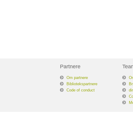
Partnere
Tea
Om partnere
O
Bibliotekspartnere
Br
Code of conduct
di
Co
Mo