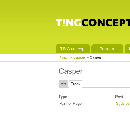
TING.concept
Partnere
Hjem
Casper
>
> Casper
Casper
Vis
Track
Type
Post
Partner Page
Sydsles