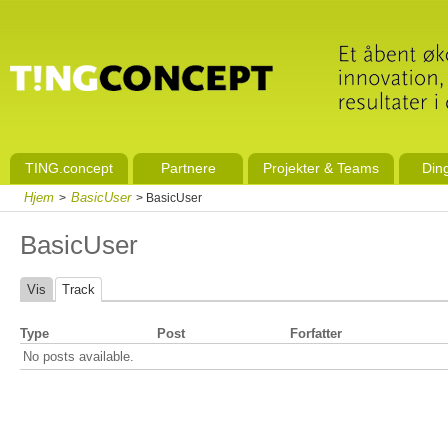
TING.concept
Partnere
Projekter & Teams
Din
Hjem
BasicUser
>
> BasicUser
BasicUser
Vis
Track
Type
Post
Forfatter
No posts available.