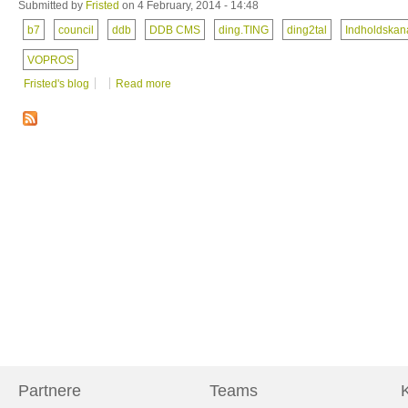
Submitted by
Fristed
on 4 February, 2014 - 14:48
b7
council
ddb
DDB CMS
ding.TING
ding2tal
Indholdskan
VOPROS
Fristed's blog
Read more
Partnere
Teams