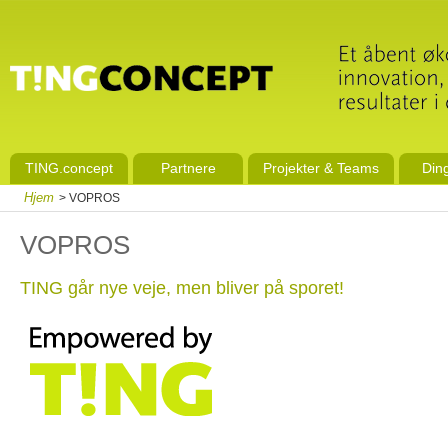
TING.concept
Partnere
Projekter & Teams
Din
Hjem
> VOPROS
VOPROS
TING går nye veje, men bliver på sporet!