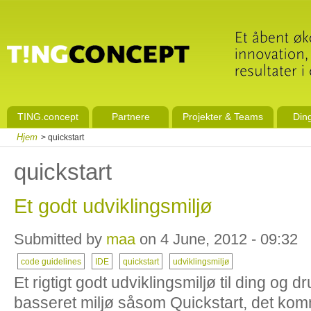
TING.concept
Partnere
Projekter & Teams
Din
Hjem
> quickstart
quickstart
Et godt udviklingsmiljø
Submitted by
maa
on 4 June, 2012 - 09:32
code guidelines
IDE
quickstart
udviklingsmiljø
Et rigtigt godt udviklingsmiljø til ding og d
basseret miljø såsom Quickstart, det ko