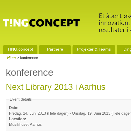
TING.concept
Partnere
Projekter & Teams
Din
Hjem
> konference
konference
Next Library 2013 i Aarhus
Event details
Dato:
Fredag, 14. Juni 2013 (Hele dagen)
-
Onsdag, 19. Juni 2013 (Hele dagen
Location:
Musikhuset Aarhus