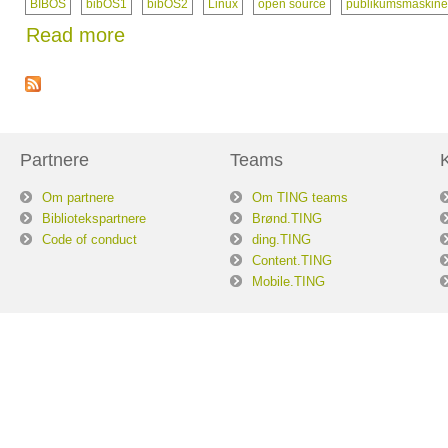
BIBOS
bibOS1
bibOS2
Linux
open source
publikumsmaskine
Read more
Partnere
Teams
Om partnere
Om TING teams
Bibliotekspartnere
Brønd.TING
Code of conduct
ding.TING
Content.TING
Mobile.TING