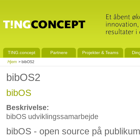
TING.concept
Partnere
Projekter & Teams
Din
Hjem
> bibOS2
bibOS2
bibOS
Beskrivelse:
bibOS udviklingssamarbejde
bibOS - open source på publiku