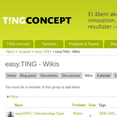
TING.concept
Partnere
Projekter & Teams
Din
Hjem
Grupper
easy.TING
>
>
> easy.TING - Wikis
easy.TING - Wikis
Home
Blog posts
Documents
Discussions
Wikis
Kalender
G
You must be a member of this group to add items.
Filtrer
Navn
Forfatter
Svar
Tags
easyOPAC: Selvstændige Open
Martin
DDB CMS
,
0