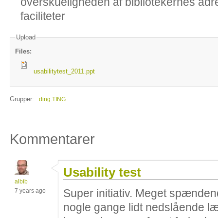
overskueligheden af bibliotekernes adr
faciliteter
Upload
Files:
usabilitytest_2011.ppt
Grupper:
ding.TING
Kommentarer
Usability test
albib
Super initiativ. Meget spænden
7 years ago
nogle gange lidt nedslående læ