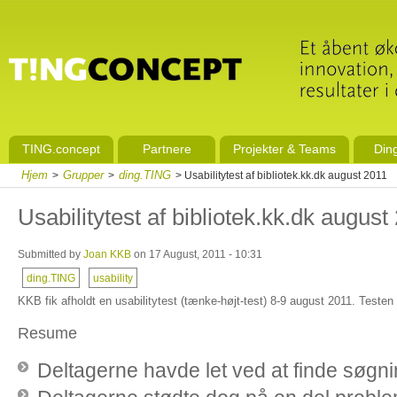
TING.concept
Partnere
Projekter & Teams
Din
Hjem
Grupper
ding.TING
>
>
> Usabilitytest af bibliotek.kk.dk august 2011
Usabilitytest af bibliotek.kk.dk august
Submitted by
Joan KKB
on 17 August, 2011 - 10:31
ding.TING
usability
KKB fik afholdt en usabilitytest (tænke-højt-test) 8-9 august 2011. Testen 
Resume
Deltagerne havde let ved at finde søgnin