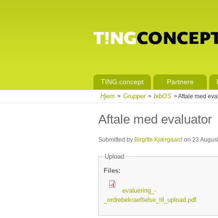
TING.concept
Partnere
Hjem
Grupper
bibOS
>
>
> Aftale med eva
Aftale med evaluator
Submitted by
Birgitte Kjærgaard
on 23 August
Upload
Files:
evaluering_-
_ordrebekraeftelse_til_upload.pdf