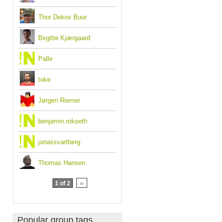
Thor Dekov Buur
Birgitte Kjærgaard
Palle
toke
Jørgen Riemer
benjamin.rokseth
jonassvartberg
Thomas Hansen
1 of 2
››
Popular group tags