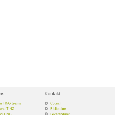
ms
Kontakt
m TING teams
Council
ønd.TING
Biblioteker
ng.TING
Leverandører