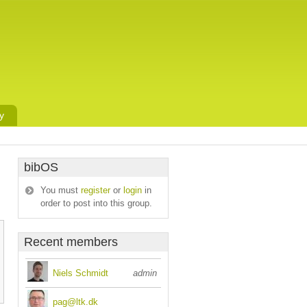
y
bibOS
You must
register
or
login
in
order to post into this group.
Recent members
Niels Schmidt
admin
pag@ltk.dk