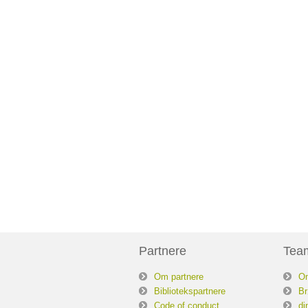
Partnere
Tea
Om partnere
O
Bibliotekspartnere
Br
Code of conduct
di