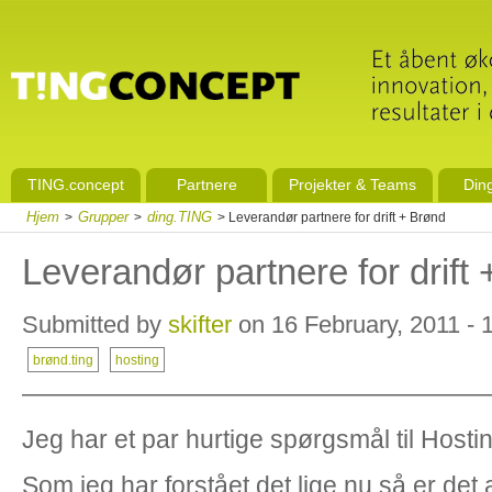
TING.concept
Partnere
Projekter & Teams
Din
Hjem
Grupper
ding.TING
>
>
> Leverandør partnere for drift + Brønd
Leverandør partnere for drift
Submitted by
skifter
on 16 February, 2011 - 
brønd.ting
hosting
——————————————————
Jeg har et par hurtige spørgsmål til Hosting
Som jeg har forstået det lige nu så er de