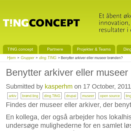
TING.concept
Partnere
Projekter & Teams
Din
Hjem
Grupper
ding.TING
>
>
> Benytter arkiver eller museer brønden?
Benytter arkiver eller musee
Submitted by
kasperhm
on 17 October, 2011
arkiv
brønd.ting
ding.TING
drupal
museer
open source
tin
Findes der museer eller arkiver, der ben
En kollega, der også arbejder hos lokalhist
undersøge mulighederne for en samlet l