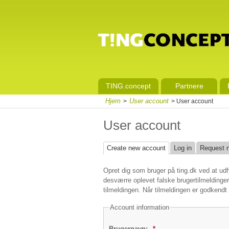
TING.concept
Partnere
Hjem
User account
>
> User account
User account
Create new account
Log in
Request 
Opret dig som bruger på ting.dk ved at udf
desværre oplevet falske brugertilmeldinger 
tilmeldingen. Når tilmeldingen er godkendt
Account information
Brugernavn:
*