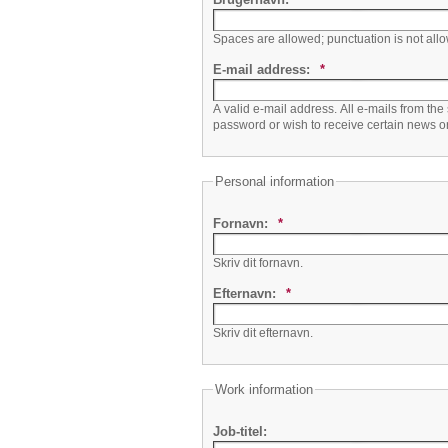
Spaces are allowed; punctuation is not all
E-mail address:
*
A valid e-mail address. All e-mails from the
password or wish to receive certain news or 
Personal information
Fornavn:
*
Skriv dit fornavn.
Efternavn:
*
Skriv dit efternavn.
Work information
Job-titel: