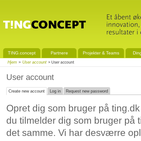
TING.concept
Partnere
Projekter & Teams
Din
Hjem
User account
>
> User account
User account
Create new account
Log in
Request new password
Opret dig som bruger på ting.dk
du tilmelder dig som bruger på t
det samme. Vi har desværre ople