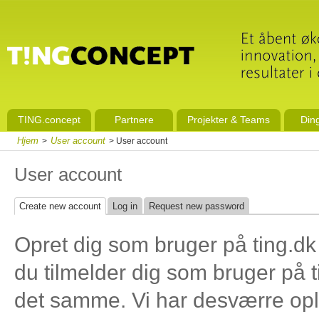
TING.concept
Partnere
Projekter & Teams
Din
Hjem
User account
>
> User account
User account
Create new account
Log in
Request new password
Opret dig som bruger på ting.dk
du tilmelder dig som bruger på t
det samme. Vi har desværre ople