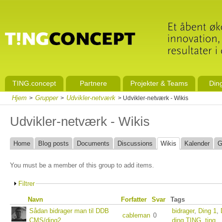
TING.concept
Partnere
Projekter & Teams
Din
Hjem
Grupper
Udvikler-netværk
>
>
> Udvikler-netværk - Wikis
Udvikler-netværk - Wikis
Home
Blog posts
Documents
Discussions
Wikis
Kalender
G
You must be a member of this group to add items.
Filtrer
Navn
Forfatter
Svar
Tags
Sådan bidrager man til DDB
bidrager
,
Ding 1
,
cableman
0
CMS/ding2
ding.TING
,
ting