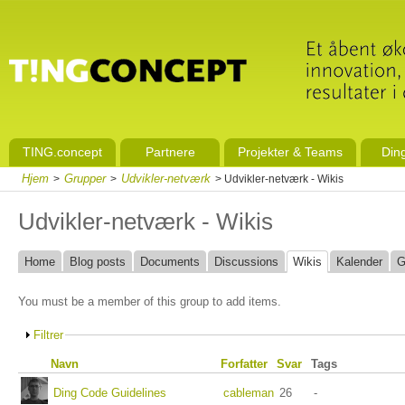
TING.concept
Partnere
Projekter & Teams
Din
Hjem
Grupper
Udvikler-netværk
>
>
> Udvikler-netværk - Wikis
Udvikler-netværk - Wikis
Home
Blog posts
Documents
Discussions
Wikis
Kalender
G
You must be a member of this group to add items.
Filtrer
Navn
Forfatter
Svar
Tags
Ding Code Guidelines
cableman
26
-