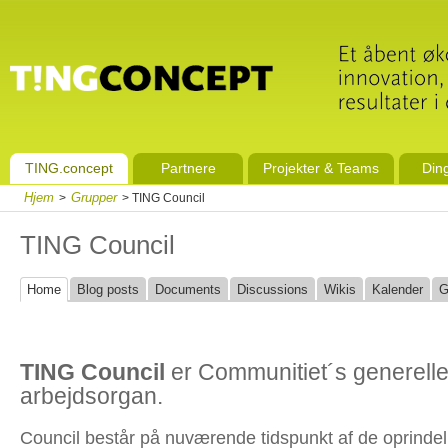
TING.concept
Partnere
Projekter & Teams
Din
Hjem
Grupper
>
> TING Council
TING Council
Home
Blog posts
Documents
Discussions
Wikis
Kalender
G
TING
Council
er Communitiet´s generell
arbejdsorgan.
Council består på nuværende tidspunkt af de oprindel