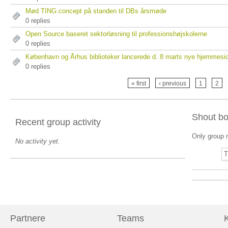
Mød TING.concept på standen til DBs årsmøde
0 replies
Open Source baseret sektorløsning til professionshøjskolerne
0 replies
København og Århus biblioteker lancerede d. 8 marts nye hjemmesi
0 replies
« first
‹ previous
1
2
Shout b
Recent group activity
Only group 
No activity yet.
T
Partnere
Teams