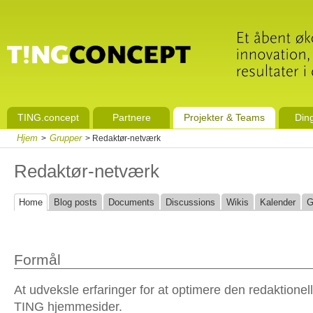
TING.concept
Partnere
Projekter & Teams
Din
Hjem
Grupper
>
> Redaktør-netværk
Redaktør-netværk
Home
Blog posts
Documents
Discussions
Wikis
Kalender
G
Formål
At udveksle erfaringer for at optimere den redaktionelle
TING hjemmesider.