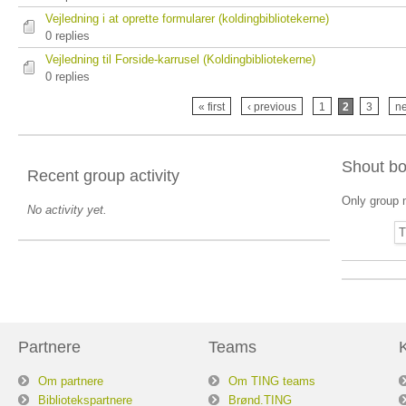
Vejledning i at oprette formularer (koldingbibliotekerne)
0 replies
Vejledning til Forside-karrusel (Koldingbibliotekerne)
0 replies
« first
‹ previous
1
2
3
ne
Shout b
Recent group activity
Only group 
No activity yet.
T
Partnere
Teams
Om partnere
Om TING teams
Bibliotekspartnere
Brønd.TING