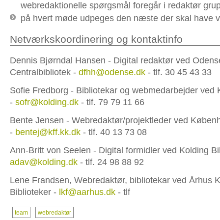
webredaktionelle spørgsmål foregår i redaktør gru
på hvert møde udpeges den næste der skal have v
Netværkskoordinering og kontaktinfo
Dennis Bjørndal Hansen - Digital redaktør ved Odens
Centralbibliotek -
dfhh@odense.dk
- tlf. 30 45 43 33
Sofie Fredborg - Bibliotekar og webmedarbejder ved K
-
sofr@kolding.dk
- tlf. 79 79 11 66
Bente Jensen - Webredaktør/projektleder ved Københ
-
bentej@kff.kk.dk
- tlf. 40 13 73 08
Ann-Britt von Seelen - Digital formidler ved Kolding Bib
adav@kolding.dk
- tlf. 24 98 88 92
Lene Frandsen, Webredaktør, bibliotekar ved Århu
Biblioteker -
lkf@aarhus.dk
- tlf
team
webredaktør