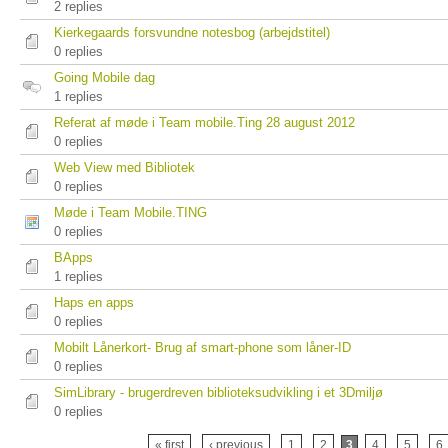
2 replies
Kierkegaards forsvundne notesbog (arbejdstitel)
0 replies
Going Mobile dag
1 replies
Referat af møde i Team mobile.Ting 28 august 2012
0 replies
Web View med Bibliotek
0 replies
Møde i Team Mobile.TING
0 replies
BApps
1 replies
Haps en apps
0 replies
Mobilt Lånerkort- Brug af smart-phone som låner-ID
0 replies
SimLibrary - brugerdreven biblioteksudvikling i et 3Dmiljø
0 replies
« first
‹ previous
1
2
3
4
5
6