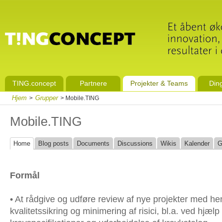
TING.concept
Partnere
Projekter & Teams
Din
Hjem
Grupper
>
> Mobile.TING
Mobile.TING
Home
Blog posts
Documents
Discussions
Wikis
Kalender
G
Formål
•
At rådgive og udføre review af nye projekter med he
kvalitetssikring og minimering af risici, bl.a. ved hjælp