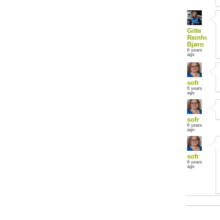
Gitte
Reinhold
Bjørn
6 years
ago
sofr
6 years
ago
sofr
6 years
ago
sofr
6 years
ago