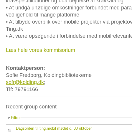
kravspecifikationer og udarbejdelse af kravkatalog
•
At undgå unødige omkostninger forbundet med parall
vedligehold til mange platforme
•
At tilbyde overblik over mobile projekter via projekto
Ting.dk
•
At være opsøgende i forbindelse med mobilrelevant
Læs hele vores kommisorium
Kontaktperson:
Sofie Fredborg, Koldingbibliotekerne
sofr@kolding.dk
;
Tlf:
79791166
Recent group content
Filtrer
Dagsorden til ting.mobil mødet d. 30 oktober