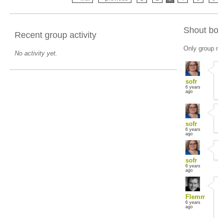
Shout b
Recent group activity
Only group 
No activity yet.
sofr
6 years
ago
sofr
6 years
ago
sofr
6 years
ago
Flemmingl
6 years
ago