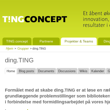
TING.concept
Partnere
Projekter & Teams
Din
Hjem
Grupper
>
> ding.TING
ding.TING
Home
Blog posts
Documents
Discussions
Wikis
Kalender
G
Formålet med at skabe ding.TING er at løse en ræ
grundlæggende problemstillinger som bibliotekern
i forbindelse med formidlingsarbejdet på vores h