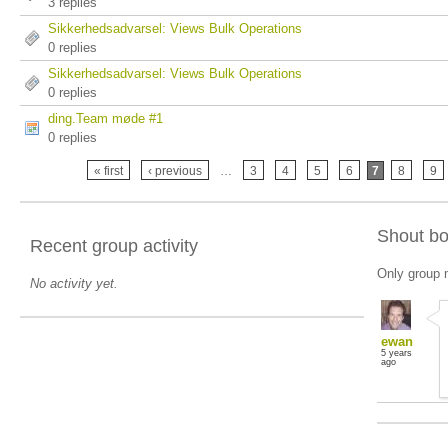
3 replies
Sikkerhedsadvarsel: Views Bulk Operations
0 replies
Sikkerhedsadvarsel: Views Bulk Operations
0 replies
ding.Team møde #1
0 replies
« first
‹ previous
…
3
4
5
6
7
8
9
Shout b
Recent group activity
Only group 
No activity yet.
ewan
5 years
ago