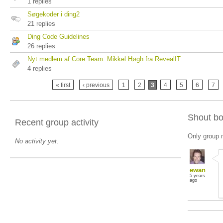
1 replies
Søgekoder i ding2
21 replies
Ding Code Guidelines
26 replies
Nyt medlem af Core.Team: Mikkel Høgh fra RevealIT
4 replies
« first
‹ previous
1
2
3
4
5
6
7
Shout b
Recent group activity
Only group 
No activity yet.
ewan
5 years
ago