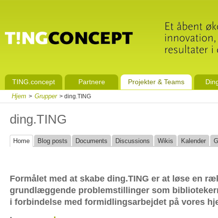
TING.concept
Partnere
Projekter & Teams
Din
Hjem
Grupper
>
> ding.TING
ding.TING
Home
Blog posts
Documents
Discussions
Wikis
Kalender
G
Formålet med at skabe ding.TING er at løse en ræ
grundlæggende problemstillinger som bibliotekern
i forbindelse med formidlingsarbejdet på vores h