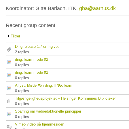
Koordinator: Gitte Barlach, ITK,
gba@aarhus.dk
Recent group content
Filtrer
Ding release 1.7 er frigivet
2 replies
ding.Team møde #2
0 replies
ding.Team møde #2
0 replies
Aflyst: Møde #6 i ding.TING.Team
0 replies
Tilgængelighedsprojektet – Helsingør Kommunes Biblioteker
0 replies
Sparring om webredaktionelle principper
0 replies
Vimeo video på hjemmesiden