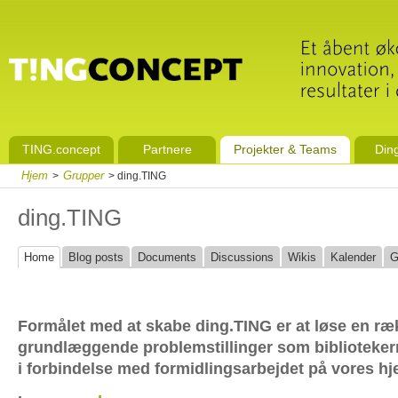
TING.concept
Partnere
Projekter & Teams
Din
Hjem
Grupper
>
> ding.TING
ding.TING
Home
Blog posts
Documents
Discussions
Wikis
Kalender
G
Formålet med at skabe ding.TING er at løse en ræ
grundlæggende problemstillinger som bibliotekern
i forbindelse med formidlingsarbejdet på vores h