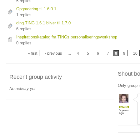
5 replies
Opgradering til 1.6.0.1
1 replies
ding.TING 1.6.1 bliver til 1.7.0
6 replies
Inspirationskatalog fra TINGs personaliseringsworkshop
0 replies
« first
‹ previous
…
4
5
6
7
8
9
10
Shout b
Recent group activity
Only group 
No activity yet.
ewan
5 years
ago