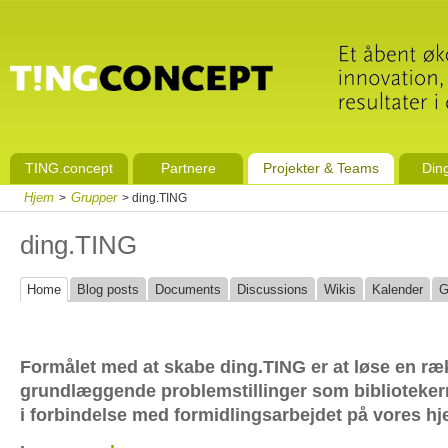
TING.concept
Partnere
Projekter & Teams
Din
Hjem
Grupper
>
> ding.TING
ding.TING
Home
Blog posts
Documents
Discussions
Wikis
Kalender
G
Formålet med at skabe ding.TING er at løse en ræ
grundlæggende problemstillinger som bibliotekern
i forbindelse med formidlingsarbejdet på vores h