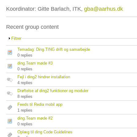
Koordinator: Gitte Barlach, ITK,
gba@aarhus.dk
Recent group content
Filtrer
Temadag: Ding.TING drift og samarbejde
0 replies
ding.Team møde #3
0 replies
Fejl i ding2 hindrer installation
4 replies
Drøftelse af ding2 funktioner og moduler
8 replies
Feeds til Redia mobil app
1 replies
ding.Team møde #2
0 replies
Oplæg til ding Code Guidelines