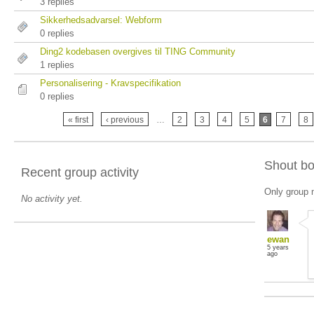
3 replies
Sikkerhedsadvarsel: Webform
0 replies
Ding2 kodebasen overgives til TING Community
1 replies
Personalisering - Kravspecifikation
0 replies
« first
‹ previous
…
2
3
4
5
6
7
8
Shout b
Recent group activity
Only group 
No activity yet.
ewan
5 years
ago