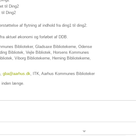
et til Ding2
 til Ding2
rstøttelse af flytning af indhold fra ding1 til ding2.
fra aktuel økonomi og forløbet af DDB.
unes Biblioteker, Gladsaxe Bibliotekerne, Odense
olding Bibliotek, Vejle Bibliotek, Horsens Kommunes
ibliotek, Viborg Bibliotekerne, Herning Bibliotekerne,
h,
gba@aarhus.dk
, ITK, Aarhus Kommunes Biblioteker
s inden længe.