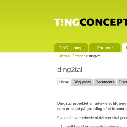
TING.concept
Partnere
Hjem
Grupper
>
> ding2tal
ding2tal
Home
Blog posts
Documents
Disc
Ding2ta
l projektet vil udvikle et tilgæ
som er skabt på grundlag af et forenet
Følgende overordnede aktiviteter skal genn
Udvikling af et generisk basistema til