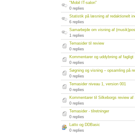
"Mobil IT-salon"
0 replies
Statistik på læsning af redaktionelt i
6 replies
Samarbejde om visning af (musik)pos
1 replies
Temasider til review
0 replies
Kommentarer og uddybning af fagligt 
0 replies
Søgning og visning – opsamling på re
0 replies
Temasider niveau 1, version 001
0 replies
Kommentarer til Silkeborgs review af
0 replies
Temasider - tilretninger
0 replies
Latto og DDBasic
0 replies