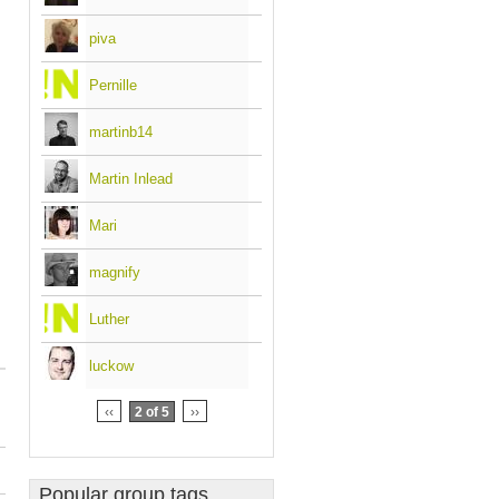
piva
Pernille
martinb14
Martin Inlead
Mari
magnify
Luther
luckow
‹‹
2 of 5
››
Popular group tags