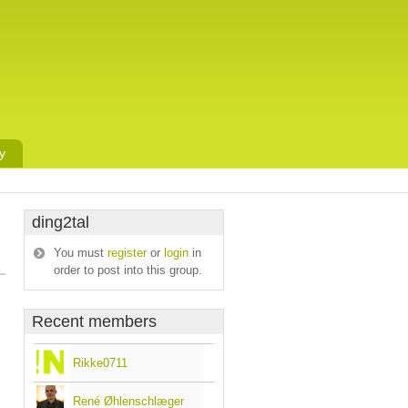
y
ding2tal
You must
register
or
login
in
order to post into this group.
Recent members
Rikke0711
René Øhlenschlæger