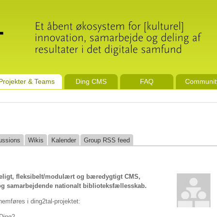
Projekter & Teams
Ding CMS
FAQ
Communit
ussions
Wikis
Kalender
Group RSS feed
ngeligt, fleksibelt/modulært og bæredygtigt CMS,
 og samarbejdende nationalt biblioteksfællesskab.
emføres i ding2tal-projektet:
 Ding2