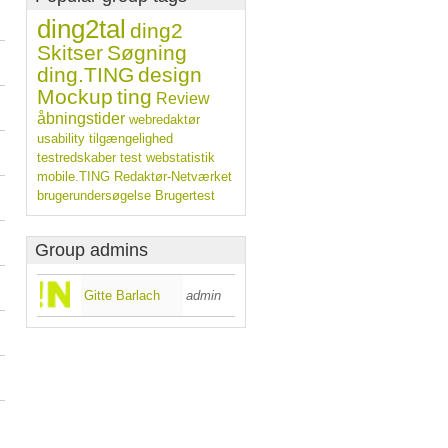
ding2tal
ding2
Skitser
Søgning
ding.TING
design
Mockup
ting
Review
åbningstider
webredaktør
usability
tilgængelighed
testredskaber
test
webstatistik
mobile.TING
Redaktør-Netværket
brugerundersøgelse
Brugertest
Group admins
Gitte Barlach
admin