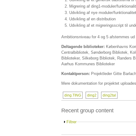
Migrering af ding1-moduler/funktionalit
Udvikling af nye moduler/funktionalitet
Udvikling af en distribution
Udvikling af et migreringsscript til unde
Ambitionsniveau for 4 og 5 afstemmes ud 
Deltagende biblioteker:
Københavns Komm
Centralbibliotek, Sønderborg Bibliotek, K
Biblioteker, Silkeborg Bibliotek, Randers B
Aarhus Kommunes Biblioteker
Kontaktperson:
Projektleder Gitte Barlac
Mere dokumentation for projektet uploade
ding.TING
ding2
ding2tal
Recent group content
Filtrer