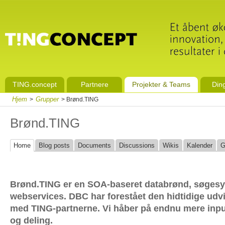
TING.concept
Partnere
Projekter & Teams
Din
Hjem
Grupper
>
> Brønd.TING
Brønd.TING
Home
Blog posts
Documents
Discussions
Wikis
Kalender
G
Brønd.TING er en SOA-baseret databrønd, søges
webservices. DBC har forestået den hidtidige ud
med TING-partnerne. Vi håber på endnu mere input
og deling.