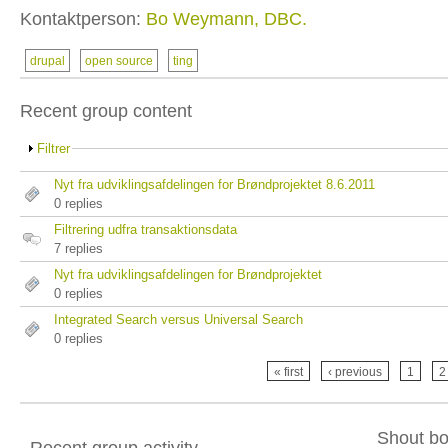
Kontaktperson:
Bo Weymann, DBC.
drupal
open source
ting
Recent group content
Filtrer
Nyt fra udviklingsafdelingen for Brøndprojektet 8.6.2011
0 replies
Filtrering udfra transaktionsdata
7 replies
Nyt fra udviklingsafdelingen for Brøndprojektet
0 replies
Integrated Search versus Universal Search
0 replies
« first
‹ previous
1
2
Shout b
Recent group activity