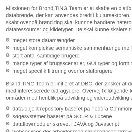
Missionen for Brønd.TING Team er at skabe en platfo
databrønde, der kan anvendes bredt i kultursektoren
skabt ovenpå brønd.ting skal kunnne håndtere heter
dataressourcer og kildetyper. De skal kunne skalere ti
meget store datamængder
meget komplekse semantiske sammenhænge mell
stort antal samtidige brugere
mange typer af brugsscenarier, GUI-typer og formi
meget specifik filtrering overfor slutbrugere
Brønd.TING Team er initieret af DBC, der ønsker at de
med interesserede bidragydere. Overvej fx følgende 
områder med henblik på udvikling og videreudvikling a
data-objekt repository baseret på Fedora Common
søgesystemer baseret på SOLR & Lucene
dataflowmoduler skrevet i JAVA og Javascript
webservices der arbejder mod søgeservices skrevet