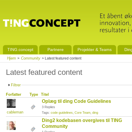
TING.concept
Partnere
Projekter & Teams
Din
Hjem
Community
>
> Latest featured content
Latest featured content
Filtrer
Forfatter
Type
Titel
Oplæg til ding Code Guidelines
3 Replies
cableman
Tags:
code guidelines
,
Core Team
,
ding
Ding2 kodebasen overgives til TING
Community