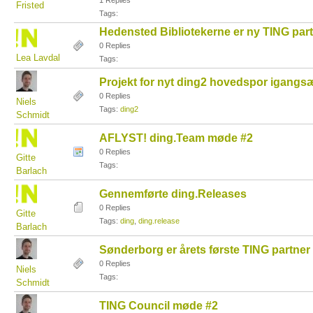
1 Replies
Fristed
Tags:
Hedensted Bibliotekerne er ny TING par
0 Replies
Lea Lavdal
Tags:
Projekt for nyt ding2 hovedspor igangs
0 Replies
Niels
Tags:
ding2
Schmidt
AFLYST! ding.Team møde #2
0 Replies
Gitte
Tags:
Barlach
Gennemførte ding.Releases
0 Replies
Gitte
Tags:
ding
,
ding.release
Barlach
Sønderborg er årets første TING partner
0 Replies
Niels
Tags:
Schmidt
TING Council møde #2