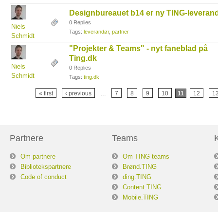
Designbureauet b14 er ny TING-leveran
0 Replies
Niels
Tags:
leverandør
,
partner
Schmidt
"Projekter & Teams" - nyt faneblad på
Ting.dk
Niels
0 Replies
Schmidt
Tags:
ting.dk
« first
‹ previous
…
7
8
9
10
11
12
1
Partnere
Teams
Om partnere
Om TING teams
Bibliotekspartnere
Brønd.TING
Code of conduct
ding.TING
Content.TING
Mobile.TING