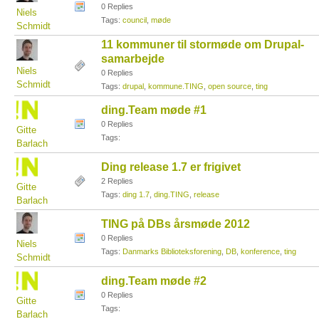
0 Replies
Niels
Tags:
council
,
møde
Schmidt
11 kommuner til stormøde om Drupal-
samarbejde
Niels
0 Replies
Schmidt
Tags:
drupal
,
kommune.TING
,
open source
,
ting
ding.Team møde #1
0 Replies
Gitte
Tags:
Barlach
Ding release 1.7 er frigivet
2 Replies
Gitte
Tags:
ding 1.7
,
ding.TING
,
release
Barlach
TING på DBs årsmøde 2012
0 Replies
Niels
Tags:
Danmarks Biblioteksforening
,
DB
,
konference
,
ting
Schmidt
ding.Team møde #2
0 Replies
Gitte
Tags:
Barlach