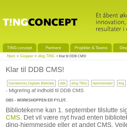
TING.concept
Partnere
Projekter & Teams
Din
Hjem
Grupper
ding.TING
>
>
> Klar til DDB CMS!
Klar til DDB CMS!
Danskernes Digitale Bibliotek
ddb
ding.TING
hjemmesider
ting
- Migrering af indhold til DDB CMS
OBS - WORKSHOPPEN ER FYLDT.
Bibliotekerne kan 1. september tilslutte
CMS
. Det vil være nyt hvad enten bibliot
ding-hjemmeside eller et andet CMS. Vejle