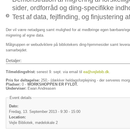
sider, ordforråd og ding-specifikke indh
Test af data, fejlfinding, og finjustering 
Der vil være netadgang samt mulighed for at medbringe egen bærbare/eget
migrering af egne data.
Målgruppen er webudviklere på bibliotekers ding-hjemmesider samt leveran
samarbejdet.
Detaljer:
Tilmeldingsfrist:
senest 9. sept. via email til
ea@vejlebib.dk
.
Pris for deltagelse:
250,- (dækker heldagsforplejning - der serveres morg
Pladser:
0 -
WORKSHOPPEN ER FYLDT.
Underviser:
Ewan Andreasen
Event details
Dato:
Fredag, 13. September 2013 -
9:30
-
15:00
Location:
Vejle Bibliotek, mødelokale 2