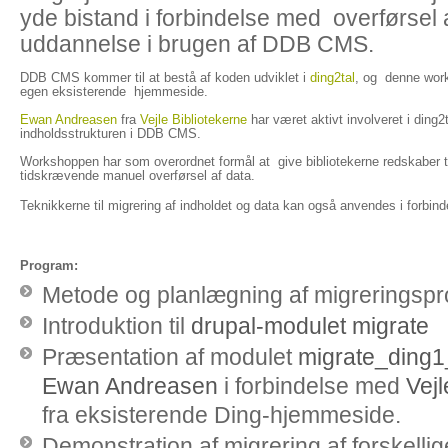
yde bistand i forbindelse med overførsel a
uddannelse i brugen af DDB CMS.
DDB CMS kommer til at bestå af koden udviklet i
ding2tal
, og denne works
egen eksisterende hjemmeside.
Ewan Andreasen
fra
Vejle Bibliotekerne
har været aktivt involveret i ding2
indholdsstrukturen i DDB CMS.
Workshoppen har som overordnet formål at give bibliotekerne redskaber t
tidskrævende manuel overførsel af data.
Teknikkerne til migrering af indholdet og data kan også anvendes i forbi
Program:
Metode og planlægning af migreringsp
Introduktion til
drupal-modulet migrate
Præsentation af modulet
migrate_ding1
Ewan Andreasen
i forbindelse med
Vejl
fra eksisterende Ding-hjemmeside.
Demonstration af migrering af forskellig