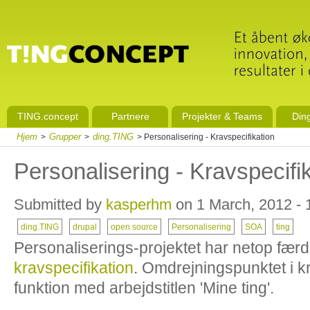
TING.concept
Partnere
Projekter & Teams
Din
Hjem
Grupper
ding.TING
>
>
> Personalisering - Kravspecifikation
Personalisering - Kravspecifi
Submitted by
kasperhm
on 1 March, 2012 - 
ding.TING
drupal
open source
Personalisering
SOA
ting
Personaliserings-projektet har netop færd
kravspecifikation
. Omdrejningspunktet i k
funktion med arbejdstitlen 'Mine ting'.