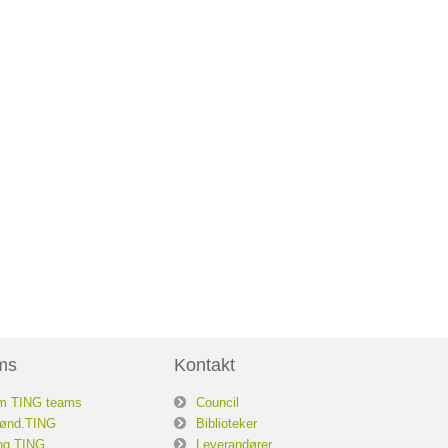
ms
Kontakt
m TING teams
Council
ønd.TING
Biblioteker
ng.TING
Leverandører