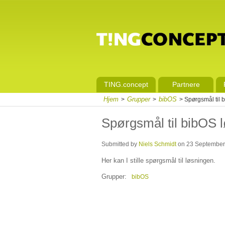
TING.concept
Partnere
Hjem
Grupper
bibOS
>
>
> Spørgsmål til 
Spørgsmål til bibOS 
Submitted by
Niels Schmidt
on 23 September,
Her kan I stille spørgsmål til løsningen.
Grupper:
bibOS