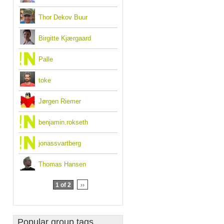
Thor Dekov Buur
Birgitte Kjærgaard
Palle
toke
Jørgen Riemer
benjamin.rokseth
jonassvartberg
Thomas Hansen
1 of 2
››
Popular group tags