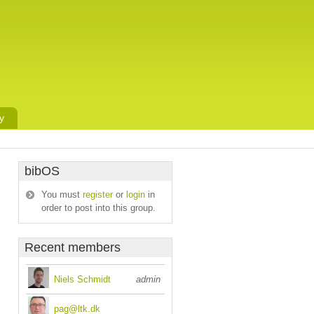
y
bibOS
You must
register
or
login
in
order to post into this group.
Recent members
Niels Schmidt
admin
pag@ltk.dk