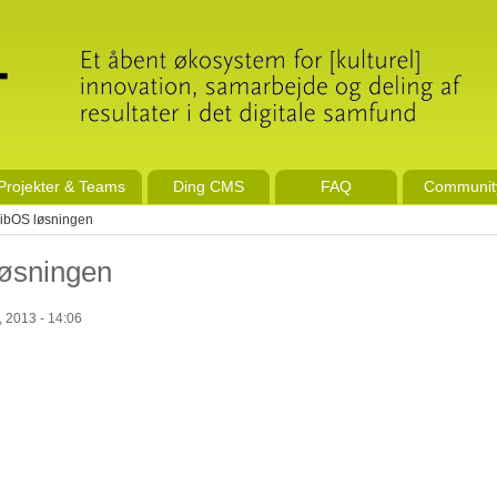
Projekter & Teams
Ding CMS
FAQ
Communit
bibOS løsningen
løsningen
 2013 - 14:06