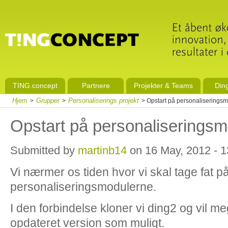
TING.concept
Partnere
Projekter & Teams
Din
Hjem
Grupper
Personaliserings projekt
>
>
> Opstart på personaliserings
Opstart på personaliserings
Submitted by
martinb14
on 16 May, 2012 - 1
Vi nærmer os tiden hvor vi skal tage fat p
personaliseringsmodulerne.
I den forbindelse kloner vi ding2 og vil 
opdateret version som muligt.