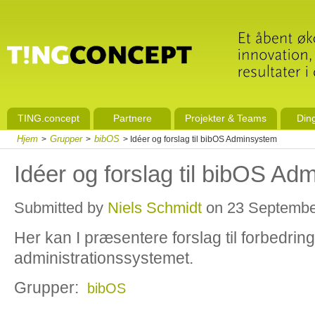
TING.concept
Partnere
Projekter & Teams
Din
Hjem
Grupper
bibOS
>
>
> Idéer og forslag til bibOS Adminsystem
Idéer og forslag til bibOS A
Submitted by
Niels Schmidt
on 23 September
Her kan I præsentere forslag til forbedrin
administrationssystemet.
Grupper:
bibOS