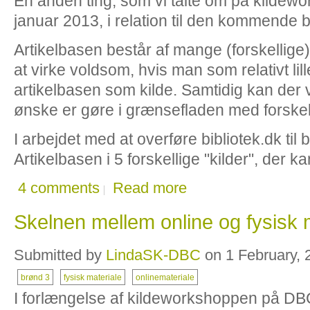
En anden ting, som vi talte om på kilde
januar 2013, i relation til den kommende 
Artikelbasen består af mange (forskellige
at virke voldsom, hvis man som relativt lill
artikelbasen som kilde. Samtidig kan der
ønske er gøre i grænsefladen med forskell
I arbejdet med at overføre bibliotek.dk til
Artikelbasen i 5 forskellige "kilder", der k
4 comments
Read more
Skelnen mellem online og fysisk m
Submitted by
LindaSK-DBC
on 1 February, 
brønd 3
fysisk materiale
onlinemateriale
I forlængelse af kildeworkshoppen på DBC