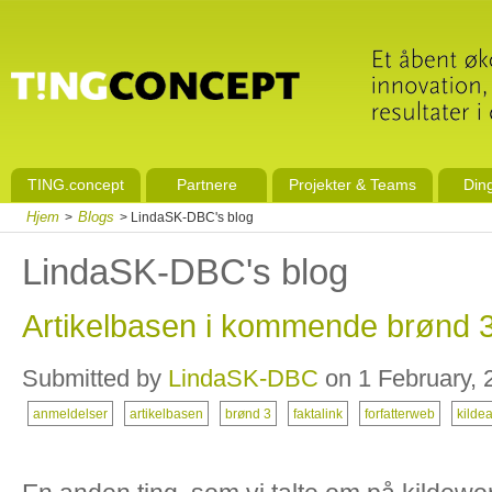
TING.concept
Partnere
Projekter & Teams
Din
Hjem
Blogs
>
> LindaSK-DBC's blog
LindaSK-DBC's blog
Artikelbasen i kommende brønd 
Submitted by
LindaSK-DBC
on 1 February, 
anmeldelser
artikelbasen
brønd 3
faktalink
forfatterweb
kilde