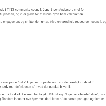
lads i T!NG community council. Jens Steen Andersen, chef for
 til pladsen, og vi er glade for at kunne byde ham velkommen.
nte engagement og smittende humør, blive en værdifuld ressource i council, o
åvel på de ”indre” linjer som i periferien, hvor der særligt i forhold til
ktivitet i definitionen af, hvad det nu skal blive til.
r på forskelligt niveau har taget TING til sig. Nogen er allerede ”all-in”, hvor
 Randers lancerer nye hjemmesider i løbet af de næste par uger, og flere er