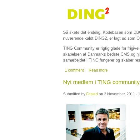
Så skete det endelig. Kodebasen som DBC
nuværende kaldt DING2, er lagt ud som O
TING Community er rigtig glade for frigive
skabelsen af Danmarks bedste CMS og hjem
samarbejdet i TING fungerer og skaber resu
1 comment
Read more
Nyt medlem i T!NG community 
Submitted by
Fristed
on 2 November, 2011 - 