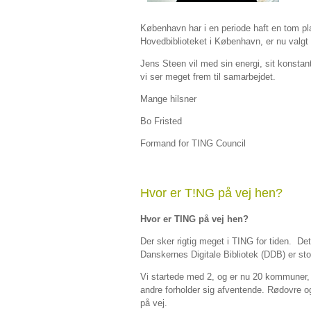
København har i en periode haft en tom p
Hovedbiblioteket i København, er nu valgt
Jens Steen vil med sin energi, sit konsta
vi ser meget frem til samarbejdet.
Mange hilsner
Bo Fristed
Formand for TING Council
Hvor er T!NG på vej hen?
Hvor er TING på vej hen?
Der sker rigtig meget i TING for tiden. Det s
Danskernes Digitale Bibliotek (DDB) er stor a
Vi startede med 2, og er nu 20 kommuner, de
andre forholder sig afventende. Rødovre og
på vej.