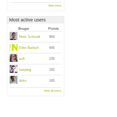
View more
Most active users
Bruger
Points
Niels Schmidt
954
Gitte Barlach
445
sofr
235
kasperg
192
dskn
185
View all users