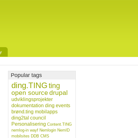
y
Popular tags
ding.TING
ting
open source
drupal
udviklingsprojekter
dokumentation
ding
events
brønd.ting
mobilapps
ding2tal
council
Personalisering
Content.TING
nemlog-in
wayf
Nemlogin
NemID
mobilsites
DDB CMS