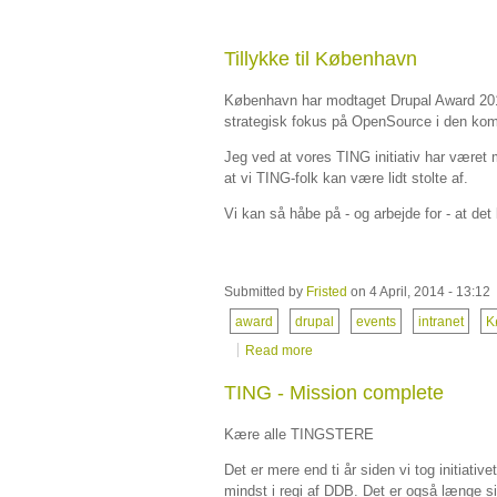
Tillykke til København
København har modtaget Drupal Award 2014 f
strategisk fokus på OpenSource i den ko
Jeg ved at vores TING initiativ har været m
at vi TING-folk kan være lidt stolte af.
Vi kan så håbe på - og arbejde for - at d
Submitted by
Fristed
on 4 April, 2014 - 13:12
award
drupal
events
intranet
K
Read more
TING - Mission complete
Kære alle TINGSTERE
Det er mere end ti år siden vi tog initiativ
mindst i regi af DDB. Det er også længe si