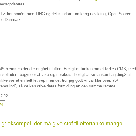
rhedsopdateres.
ad vi har opnået med TING og det mindsæt omkring udvikling, Open Source
me i Danmark.
7
MS hjemmesider der er gået i luften. Herligt at tanken om et fælles CMS, med
nsefladen, begynder at vise sig i praksis. Herligt at se tanken bag ding2tal
 ikke været en helt let vej, men det tror jeg godt vi var klar over. 75+
justeres ind", så de kan drive deres formidling en den samme ramme.
17:02
ing
herligt eksempel, der må give stof til eftertanke mange