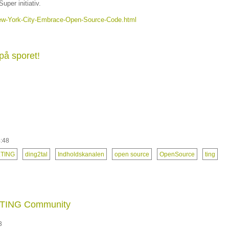
per initiativ.
New-York-City-Embrace-Open-Source-Code.html
på sporet!
4:48
.TING
ding2tal
Indholdskanalen
open source
OpenSource
ting
l TING Community
3