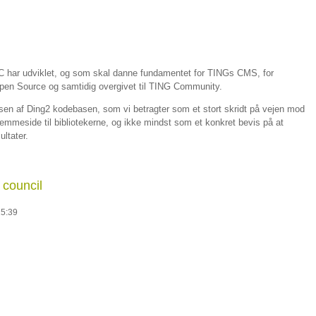
 har udviklet, og som skal danne fundamentet for TINGs CMS, for
pen Source og samtidig overgivet til TING Community.
lsen af Ding2 kodebasen, som vi betragter som et stort skridt på vejen mod
meside til bibliotekerne, og ikke mindst som et konkret bevis på at
ltater.
council
15:39