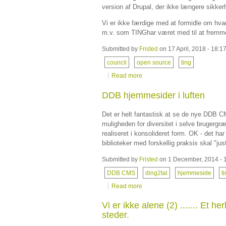
version af Drupal, der ikke længere sikke
Vi er ikke færdige med at formidle om hv
m.v. som TINGhar været med til at frem
Submitted by
Fristed
on 17 April, 2018 - 18:1
council
open source
ting
Read more
DDB hjemmesider i luften
Det er helt fantastisk at se de nye DDB C
muligheden for diversitet i selve brugergræ
realiseret i konsolideret form. OK - det har
biblioteker med forskellig praksis skal "
Submitted by
Fristed
on 1 December, 2014 - 
DDB CMS
ding2tal
hjemmeside
t
Read more
Vi er ikke alene (2) ....... Et 
steder.