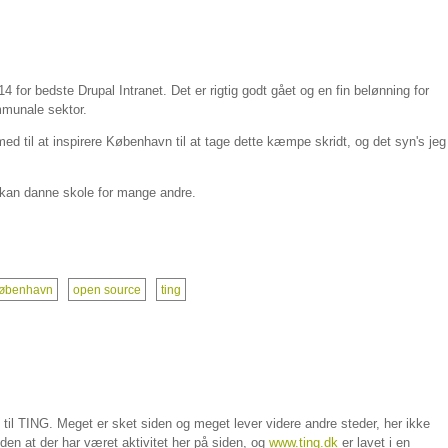
or bedste Drupal Intranet. Det er rigtig godt gået og en fin belønning for
mmunale sektor.
ed til at inspirere København til at tage dette kæmpe skridt, og det syn's jeg
et kan danne skole for mange andre.
øbenhavn
open source
ting
et til TING. Meget er sket siden og meget lever videre andre steder, her ikke
den at der har været aktivitet her på siden, og
www.ting.dk
er lavet i en