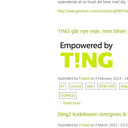
spændende at se hvad det fører med dig. Su
http://www.govtech.com/computing/Will-
TING går nye veje, men bliver 
Submitted by
Fristed
on 4 February, 2014 - 1
b7
council
ddb
DDB CMS
ding
VOPROS
Read more
Ding2 kodebasen overgives ti
Submitted by
Fristed
on 4 March, 2012 - 13:3