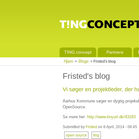
TING.concept
Partnere
Hjem
Blogs
>
> Fristed's blog
Fristed's blog
Vi søger en projektleder, der
Aarhus Kommune søger en dygtig projekeled
OpenSource.
Se mere her:
http://www.tinyurl.dk/43183
Submitted by
Fristed
on 8 April, 2014 - 08:45
open source
ting