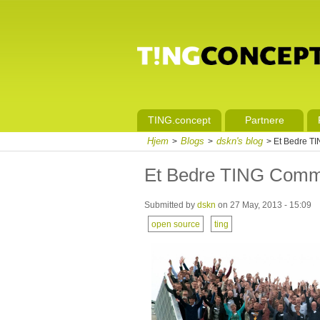
TING.concept
Partnere
Hjem
Blogs
dskn's blog
>
>
> Et Bedre T
Et Bedre TING Comm
Submitted by
dskn
on 27 May, 2013 - 15:09
open source
ting