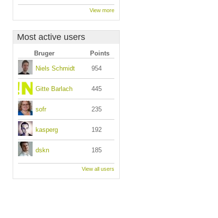
View more
Most active users
Bruger
Points
Niels Schmidt
954
Gitte Barlach
445
sofr
235
kasperg
192
dskn
185
View all users