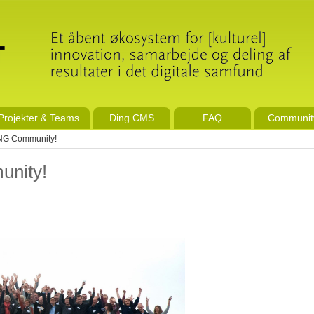
Projekter & Teams
Ding CMS
FAQ
Communit
ING Community!
unity!