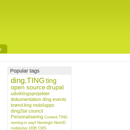
y
Popular tags
ding.TING
ting
open source
drupal
udviklingsprojekter
dokumentation
ding
events
brønd.ting
mobilapps
ding2tal
council
Personalisering
Content.TING
nemlog-in
wayf
Nemlogin
NemID
mobilsites
DDB CMS