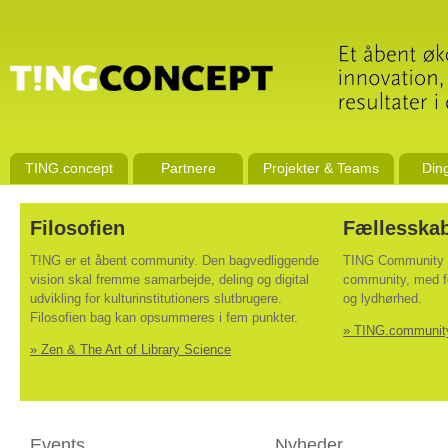
TING.concept
Partnere
Projekter & Teams
Din
Filosofien
Fællesska
T!NG er et åbent community. Den bagvedliggende
TING Community e
vision skal fremme samarbejde, deling og digital
community, med f
udvikling for kulturinstitutioners slutbrugere.
og lydhørhed.
Filosofien bag kan opsummeres i fem punkter.
» TING.community
» Zen & The Art of Library Science
Events
Nyheder